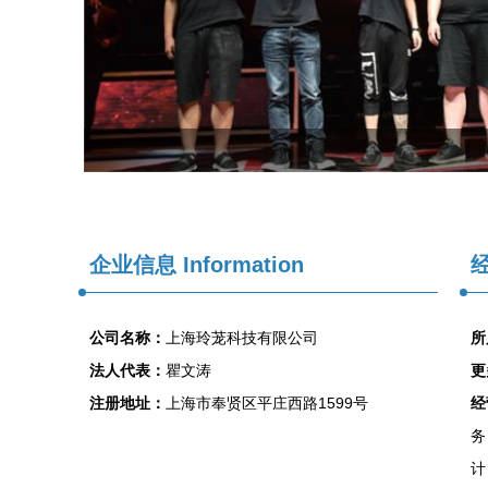
企业信息
Information
经
公司名称：
上海玲茏科技有限公司
所
法人代表：
瞿文涛
更
注册地址：
上海市奉贤区平庄西路1599号
经
务
计