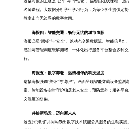
这幅海报的主题是“公平”与“个性化”。描绘由在线课程
名师课程。大数据分析学生学习行为，为每位学生提供定制
教室走向无边界的数字空间。
海报四：智能交通，畅行无忧的城市血脉
海报凸显“顺畅”与“安全”。以动态交通数据流、智能信号
感知与智能调度缓解拥堵；一体化出行服务平台整合多种交
行。
海报五：数字养老，温情相伴的科技温度
这幅海报强调“关怀”与“尊严”。画面呈现智能穿戴设备监
案。智能设备实时守护独居老人安全，预防意外；服务平台
文温度的桥梁。
共绘新场景，迈向新未来
这五张“海报”共同勾勒出数字技术赋能公共服务的生动实