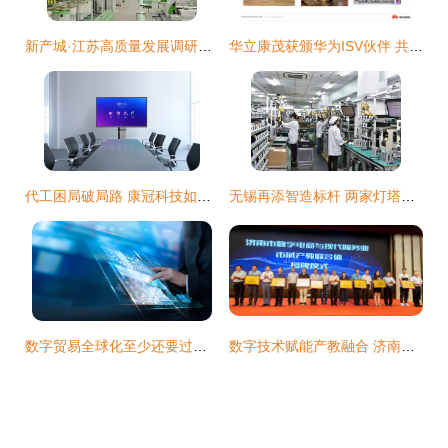
新产城·江苏高质量发展调研行 南通向新攀高，锻造现代工业名城硬核实力
华立康茂获颁华为ISV伙伴 共促家居及零售业迈向数字化新生态
代工困局破局路 康冠科技如何凭借两个“硬核拳头”赢得行业话语权？
无锡再添智造标杆 两家灯塔工厂印证数字技术服务硬核实力
数字贸易全球化至少还要过三关 阿里巴巴国际站的技术破局
数字技术赋能产教融合 济南市数字电商与现代服务业市域产教联合体、产教融合共同体成立